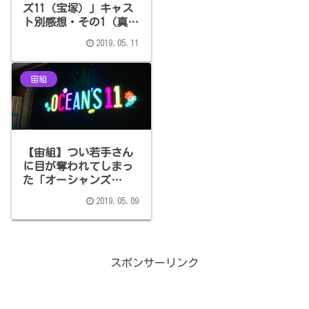
ズ11（宝塚）」キャス
ト別感想・その1（真風
涼帆・星風まどか・芹
2019.05.11
香斗亜）
宙組
【宙組】つい若手さん
に目が奪われてしまっ
た「オーシャンズ
11（宝塚・
2019.05.09
2019.05.07）」全体の
感想
スポンサーリンク