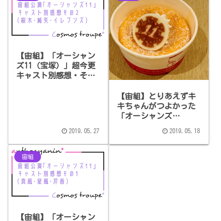
【宙組】「オーシャン
ズ11（宝塚）」超今更
キャスト別感想・その
2（桜木みなと・純矢ち
とせ・イレブンズ）
【宙組】とりあえずキ
キちゃんがつよかった
「オーシャンズ
11（2019.05.17）」感
2019.05.27
2019.05.18
想
宙組
【宙組】「オーシャン