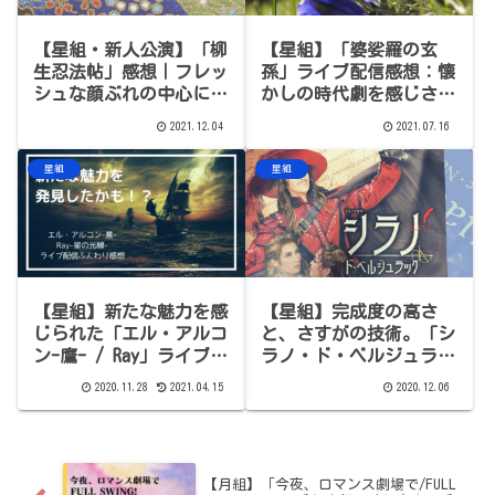
【星組】「婆娑羅の玄
【星組・新人公演】「柳
孫」ライブ配信感想：懐
生忍法帖」感想｜フレッ
かしの時代劇を感じさせ
シュな顔ぶれの中心に立
る一作。轟さんの居方は
つ、天飛華音くんの芯の
2021.12.04
2021.07.16
流石の一言
太さに感心する
星組
星組
【星組】新たな魅力を感
【星組】完成度の高さ
じられた「エル・アルコ
と、さすがの技術。「シ
ン-鷹- / Ray」ライブ配
ラノ・ド・ベルジュラッ
信のふんわり感想※ネタ
ク」感想※ネタバレあり
2020.11.28
2021.04.15
2020.12.06
バレあり
【月組】「今夜、ロマンス劇場で/FULL