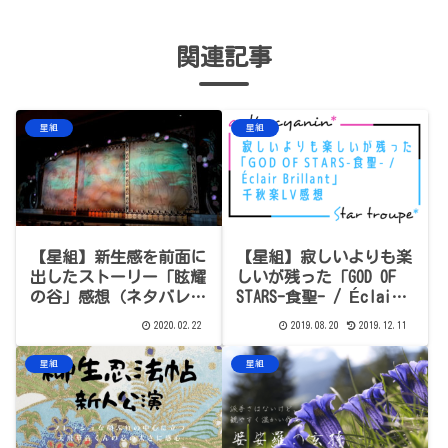
関連記事
星組
星組
【星組】新生感を前面に
【星組】寂しいよりも楽
出したストーリー「眩耀
しいが残った「GOD OF
の谷」感想（ネタバレあ
STARS-食聖- / Éclair
り）
Brillant」千秋楽LV感想
2020.02.22
2019.08.20
2019.12.11
星組
星組