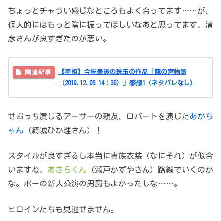
ちょっとチャラい感じなところもよく合ってます……が、
個人的にはもっと陰に振ってほしいなあと思ってます。清
彦さんが良すぎたのが悪い。
【星組】今年最後の珠玉の作品「龍の宮物語
（2019.12.05 14：30）」感想1（ネタバレなし）
せおっち演じるアーサーの親友、ロバートを演じた
あかち
ゃん
（綺城ひか理さん）！
スタイルが良すぎるし本当に貴族衣装（なにそれ）が似合
いますね。
あきらくん
（瀬戸かずやさん）路線でいくのか
な。ポーの新人公演の男爵もよかったしな……。
ヒロインたちも見逃せません。