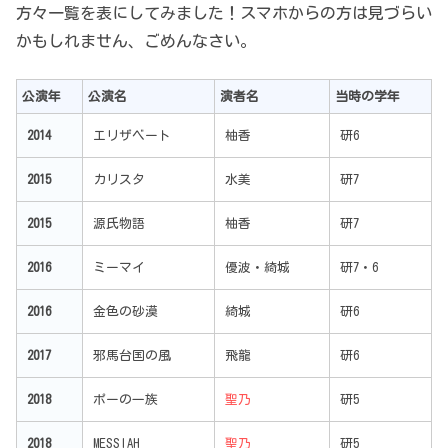
方々一覧を表にしてみました！スマホからの方は見づらい
かもしれません、ごめんなさい。
公演年
公演名
演者名
当時の学年
2014
エリザベート
柚香
研6
2015
カリスタ
水美
研7
2015
源氏物語
柚香
研7
2016
ミーマイ
優波・綺城
研7・6
2016
金色の砂漠
綺城
研6
2017
邪馬台国の風
飛龍
研6
2018
ポーの一族
聖乃
研5
2018
MESSIAH
聖乃
研5