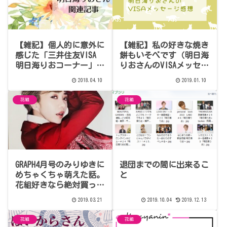
【雑記】個人的に意外に
【雑記】私の好きな焼き
感じた「三井住友VISA
餅もいそべです（明日海
明日海りおコーナー」4
りおさんのVISAメッセー
月の感想
ジ）
2018.04.10
2019.01.10
花組
花組
GRAPH4月号のみりゆきに
退団までの間に出来るこ
めちゃくちゃ萌えた話。
と
花組好きなら絶対買った
ほうがいい（ネタバレあ
2019.03.21
2019.10.04
2019.12.13
り）
花組
花組