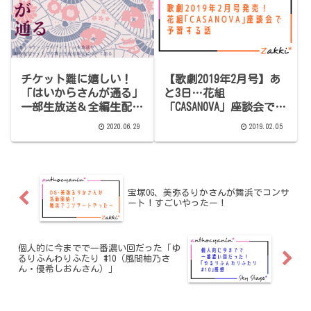
チケット難に嬉しい！
【歌劇2019年2月号】あ
「はいからさんが通る」
と3日…花組
一部生放送＆全編生配信
「CASANOVA」座談会で気
について語りたい
になるポイントまとめ
2020.06.29
2019.02.05
【内容バレあり】
宝塚OG、美弥るりかさんが舞浜でコンサ
ート！すごいやったー！
個人的に今までで一番濃い回だった「ゆ
るりふんわりふたり #10（風間柚乃さ
ん・優希しおんさん）」