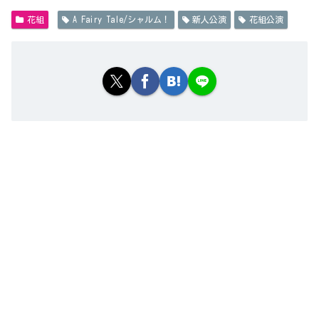
花組
A Fairy Tale/シャルム！
新人公演
花組公演