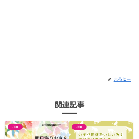
まろにー
関連記事
花組
花組