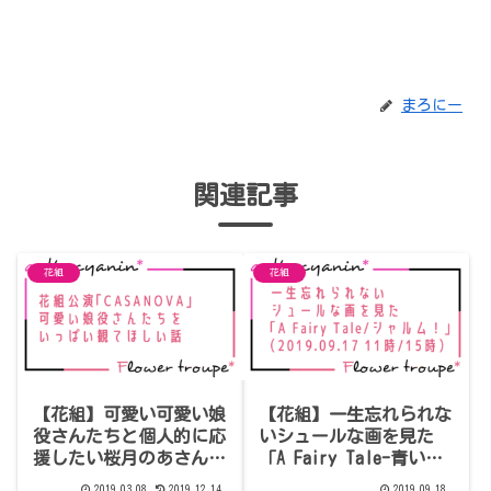
まろにー
関連記事
花組
花組
【花組】可愛い可愛い娘
【花組】一生忘れられな
役さんたちと個人的に応
いシュールな画を見た
援したい桜月のあさんの
「A Fairy Tale-青い薔
話「CASANOVA」感想8
薇の精-/シャルム！」
2019.03.08
2019.12.14
2019.09.18