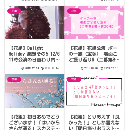
（2019.09.17 11時/15
時）感想
花組
花組
【花組】Delight
【花組】花組公演 ポー
Holiday 感想その5 12/6
の一族（宝塚） 場面ご
11時公演の日替わり内容
と振り返り6（二幕第8場
備忘録【ネタバレあり】
～第20場）【完結】
2018.12.14
2019.12.14
2018.04.04
2019.12.13
花組
花組
【花組】初日おめでとう
【花組】とりあえず「良
ございます！「はいから
かった！」としか言えな
さんが通る」スカステ生
い「明日海りおラストデ