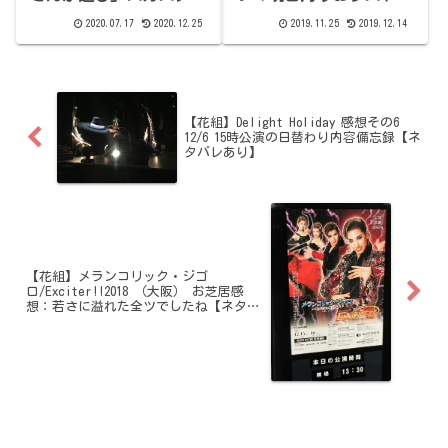
中継部分感想
イ」
2020.07.17
2020.12.25
2019.11.25
2019.12.14
【花組】Delight Holiday 感想その6
12/6 15時公演の日替わり内容備忘録【ネ
タバレあり】
【花組】メランコリック・ジゴ
ロ/Exciter!!2018 （大阪） お芝居感
想：若さに溢れた全ツでしたね【ネタバ
レあり】