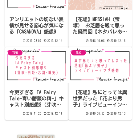
アンリエットの切ない表
【花組】MESSIAH（宝
情が見せる恋心が気にな
塚） お芝居を観て思っ
る「CASANOVA」感想9
た疑問回【ネタバレあ
り】
2019.03.09
2019.12.14
2018.10.03
2019.12.13
花組
花組
今更すぎる「A Fairy
【花組】私にとっては異
Tale-青い薔薇の精-」キ
世界だった「花より男
ャスト別感想3（芽吹・
子」ライブビューイング
白姫・乙羽・城妃）
感想
2019.11.20
2019.12.11
2019.06.30
2019.12.13