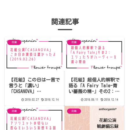
関連記事
花組
花組
【花組】この日は一言で
【花組】超個人的解釈で
言うと「濃い」
語る「A Fairy Tale-青
「CASANOVA」
い薔薇の精-」その2：エ
（2019.02.26 13時公
リュたちがハーヴィーを
2019.02.27
2019.12.14
2019.09.11
2019.12.14
演） 感想7【ネタバレあ
選ぶ理由
り】
花組
花組