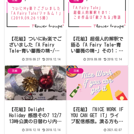
花組
花組
【花組】ついにMy楽でご
【花組】超個人的解釈で
ざいました「A Fairy
語る「A Fairy Tale-青
Tale-青い薔薇の精-/シ
い薔薇の精-」その1：こ
ャルム！」（2019.09.26
の作品は「赦される」お
2019.09.27
2019.12.14
2019.09.08
2019.12.14
15時）感想
話ではないか（本編ネタ
バレあり）
花組
花組
【花組】Delight
【花組】「NICE WORK IF
Holiday 感想その7 12/7
YOU CAN GET IT」ライ
13時公演の日替わり内容
ブ配信感想。演る方も観
備忘録【ネタバレあり】
る方も体力いるね～！
2018.12.18
2019.12.14
2021.02.07