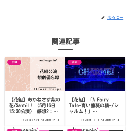
まろにー
関連記事
花組
花組
【花組】あかねさす紫の
【花組】「A Fairy
花/Santé!! （5月16日
Tale-青い薔薇の精-/シ
15:30公演） 感想2：キ
ャルム！」
ャスト別感想その1（ネ
（2019.11.12/13 13時30
2018.05.21
2019.12.14
2019.11.14
2019.12.14
タバレあり）【役替りB
分）感想
パターン】