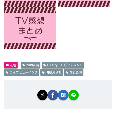
花組
2019公演
A Fairy Tale/シャルム！
ライブビューイング
明日海りお
花組公演