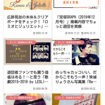
広辞苑並の本体＆クリア
「宝塚GRAPH（2019年12
ポーチをチェック！「ロ
月号）」掲載内容でちょ
ミオとジュリエット」
っと退団を実感
Special Blu-ray BOX開
2020.12.10
2019.11.21
2019.12.12
封感想
グッズ・関連商品の感想
グッズ・関連商品の感想
退団者ファンでも買う価
めっちゃカッコいい、だ
値はある！…と思う「歌
からこそもう一声！珠城
劇2015-2019 by LESLIE
りょうさん写真集「Be
KEE -TAKARAZUKA
Myself」感想
2020.09.28
2020.05.22
REVUE-」感想
グッズ・関連商品の感想
グッズ・関連商品の感想