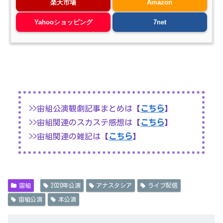
楽天市場
Amazon
Yahooショッピング
7net
>>宙組公演観劇記事まとめは【
こちら
】
>>宙組関連のスカステ感想は【
こちら
】
>>宙組関連の雑記は【
こちら
】
宙組
2020年公演
アナスタシア
ライブ配信
宙組公演
本公演