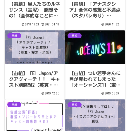
【宙組】異人たちのルネ
【宙組】「アナスタシ
サンス（宝塚） 感想そ
ア」全体の感想と不満点
の1（全体的なことにつ
（ネタバレあり）
いて）【ネタバレあり】
（2020.11.20）
2018.11.21
2021.04.18
2020.11.22
宙組
宙組
【宙組】「El Japon/ア
【宙組】つい若手さんに
クアヴィーテ！！」キャ
目が奪われてしまった
スト別感想2（英真・桜
「オーシャンズ11（宝
木・和希）
塚・2019.05.07）」全体
2019.12.25
2019.05.09
の感想
宙組
宙組