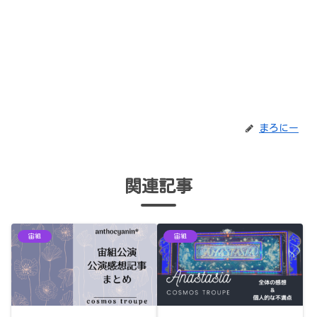
まろにー
関連記事
宙組
宙組