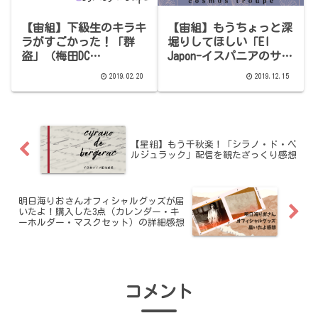
【宙組】下級生のキラキ
【宙組】もうちょっと深
ラがすごかった！「群
堀りしてほしい「El
盗」（梅田DC
Japon-イスパニアのサム
2019.02.14）キャスト別
ライ-」感想（ネタバレ
2019.02.20
2019.12.15
感想その2【ネタバレあ
あり）
り】
【星組】もう千秋楽！「シラノ・ド・ベ
ルジュラック」配信を観たざっくり感想
明日海りおさんオフィシャルグッズが届
いたよ！購入した3点（カレンダー・キ
ーホルダー・マスクセット）の詳細感想
コメント